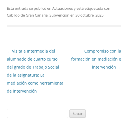
Esta entrada se publicó en
Actuaciones
y está etiquetada con
Cabildo de Gran Canaria
,
Subvención
en
30 octubre, 2025
.
Navegación
←
Visita a Intermedia del
Compromiso con la
de
alumnado de cuarto curso
formación en mediación e
entradas
del grado de Trabajo Social
intervención
→
de la asignatura: La
mediación como herramienta
de intervención
B
u
s