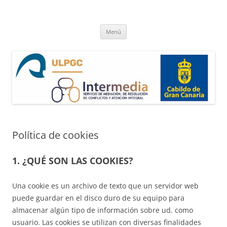
Saltar
al
intermedia.ulpgc
contenido
Servicio de Mediación, Resolución de Conflictos, Intervención y
Preservación Familiar en Las Palmas de Gran Canaria
Menú
Política de cookies
1. ¿QUÉ SON LAS COOKIES?
Una cookie es un archivo de texto que un servidor web
puede guardar en el disco duro de su equipo para
almacenar algún tipo de información sobre ud. como
usuario. Las cookies se utilizan con diversas finalidades