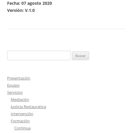
Fecha: 07 agosto 2020
Versión: V.1.0
B
u
s
c
Presentación
a
Equipo
r
Servicios
:
Mediación
Justicia Restaurativa
Intervención
Formación
Continua