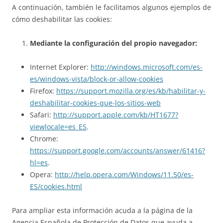
A continuación, también le facilitamos algunos ejemplos de
cómo deshabilitar las cookies:
Mediante la configuración del propio navegador:
Internet Explorer:
http://windows.microsoft.com/es-
es/windows-vista/block-or-allow-cookies
Firefox:
https://support.mozilla.org/es/kb/habilitar-y-
deshabilitar-cookies-que-los-sitios-web
Safari:
http://support.apple.com/kb/HT1677?
viewlocale=es_ES
.
Chrome:
https://support.google.com/accounts/answer/61416?
hl=es
.
Opera:
http://help.opera.com/Windows/11.50/es-
ES/cookies.html
Para ampliar esta información acuda a la página de la
Agencia Española de Protección de Datos que ayuda a